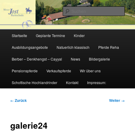
Zum
Inhalt
Such
wechseln
Natuerlich Klassisch
Hauptmenü
Startseite
Geplante Termine
Kinder
Ausbildungsangebote
Natuerlich klassisch
Pferde Reha
Berber – Denkhengst – Cayyal
News
Bildergalerie
Pensionspferde
Verkaufspferde
Wir über uns
Schottische Hochlandrinder
Kontakt
Impressum:
Bilder-
← Zurück
Weiter →
Navigation
galerie24